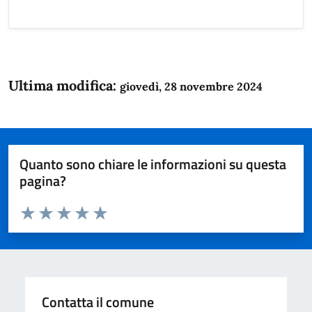
Ultima modifica:
giovedì, 28 novembre 2024
Quanto sono chiare le informazioni su questa
pagina?
Valuta da 1 a 5 stelle la pagina
Domanda
Valuta 1 stelle su 5
Valuta 2 stelle su 5
Valuta 3 stelle su 5
Valuta 4 stelle su 5
Valuta 5 stelle su 5
Contatta il comune