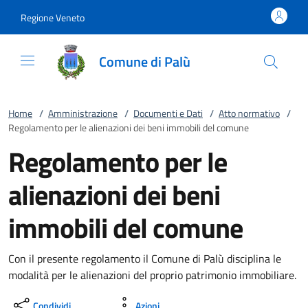
Vai al contenuto
accedi al menu
footer.enter
Regione Veneto
Comune di Palù
Home
/
Amministrazione
/
Documenti e Dati
/
Atto normativo
/
Regolamento per le alienazioni dei beni immobili del comune
Regolamento per le
alienazioni dei beni
immobili del comune
Con il presente regolamento il Comune di Palù disciplina le
modalità per le alienazioni del proprio patrimonio immobiliare.
Condividi
Azioni