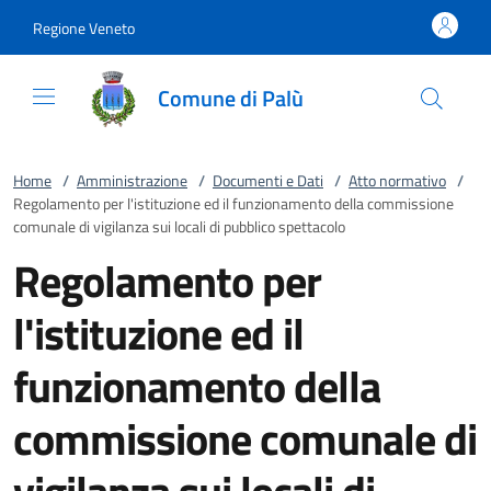
Vai al contenuto
accedi al menu
footer.enter
Regione Veneto
Comune di Palù
Home
/
Amministrazione
/
Documenti e Dati
/
Atto normativo
/
Regolamento per l'istituzione ed il funzionamento della commissione
comunale di vigilanza sui locali di pubblico spettacolo
Regolamento per
l'istituzione ed il
funzionamento della
commissione comunale di