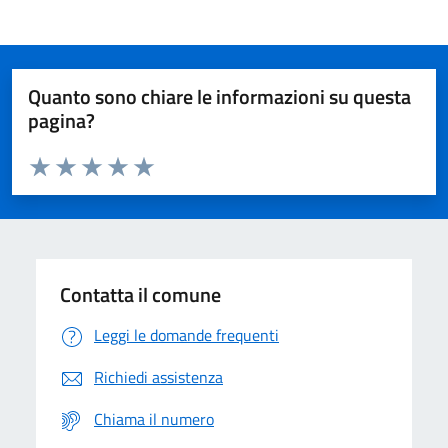
Quanto sono chiare le informazioni su questa
pagina?
Valuta da 1 a 5 stelle la pagina
Domanda
Valuta 1 stelle su 5
Valuta 2 stelle su 5
Valuta 3 stelle su 5
Valuta 4 stelle su 5
Valuta 5 stelle su 5
Contatta il comune
Leggi le domande frequenti
Richiedi assistenza
Chiama il numero