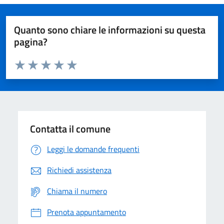
Quanto sono chiare le informazioni su questa
pagina?
Valuta da 1 a 5 stelle la pagina
Domanda
Valuta 1 stelle su 5
Valuta 2 stelle su 5
Valuta 3 stelle su 5
Valuta 4 stelle su 5
Valuta 5 stelle su 5
Contatta il comune
Leggi le domande frequenti
Richiedi assistenza
Chiama il numero
Prenota appuntamento