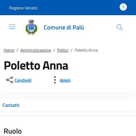
Vai al contenuto
accedi al menu
footer.enter
Regione Veneto
Comune di Palù
Home
/
Amministrazione
/
Politici
/
Poletto Anna
Poletto Anna
Condividi
Azioni
Contatti
Ruolo