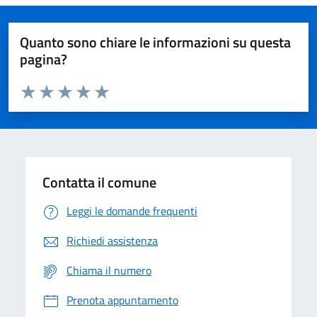
Quanto sono chiare le informazioni su questa
pagina?
Valuta da 1 a 5 stelle la pagina
Domanda
Valuta 1 stelle su 5
Valuta 2 stelle su 5
Valuta 3 stelle su 5
Valuta 4 stelle su 5
Valuta 5 stelle su 5
Contatta il comune
Leggi le domande frequenti
Richiedi assistenza
Chiama il numero
Prenota appuntamento