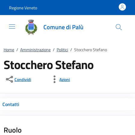
Vai al contenuto
accedi al menu
footer.enter
Regione Veneto
Comune di Palù
Home
/
Amministrazione
/
Politici
/
Stocchero Stefano
Stocchero Stefano
Condividi
Azioni
Contatti
Ruolo