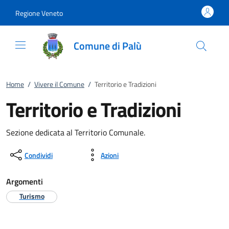
Vai al contenuto
accedi al menu
footer.enter
Regione Veneto
Comune di Palù
Home
/
Vivere il Comune
/
Territorio e Tradizioni
Territorio e Tradizioni
Sezione dedicata al Territorio Comunale.
Condividi
Azioni
Argomenti
Turismo