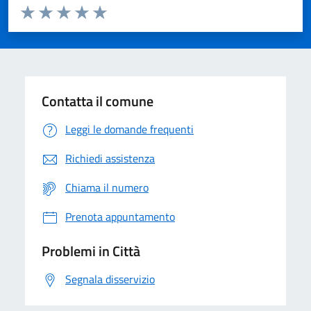
Valuta da 1 a 5 stelle la pagina
Domanda
Valuta 1 stelle su 5
Valuta 2 stelle su 5
Valuta 3 stelle su 5
Valuta 4 stelle su 5
Valuta 5 stelle su 5
Contatta il comune
Leggi le domande frequenti
Richiedi assistenza
Chiama il numero
Prenota appuntamento
Problemi in Città
Segnala disservizio