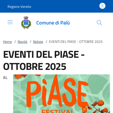
Vai al contenuto
accedi al menu
footer.enter
Regione Veneto
Comune di Palù
Home
/
Novità
/
Notizie
/
EVENTI DEL PIASE - OTTOBRE 2025
EVENTI DEL PIASE -
OTTOBRE 2025
AL