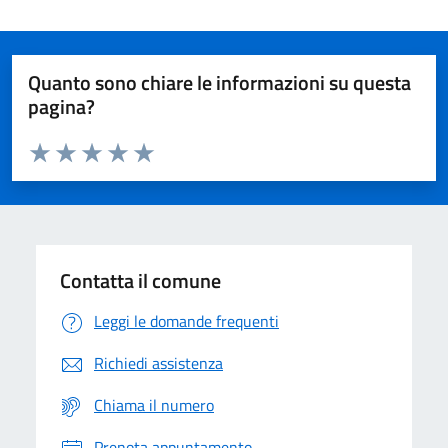
Quanto sono chiare le informazioni su questa
pagina?
Valuta da 1 a 5 stelle la pagina
Domanda
Valuta 1 stelle su 5
Valuta 2 stelle su 5
Valuta 3 stelle su 5
Valuta 4 stelle su 5
Valuta 5 stelle su 5
Contatta il comune
Leggi le domande frequenti
Richiedi assistenza
Chiama il numero
Prenota appuntamento