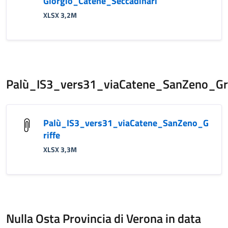
Giorgio_Catene_Seccadinari
XLSX 3,2M
Palù_IS3_vers31_viaCatene_SanZeno_Gri
Palù_IS3_vers31_viaCatene_SanZeno_G
riffe
XLSX 3,3M
Nulla Osta Provincia di Verona in data