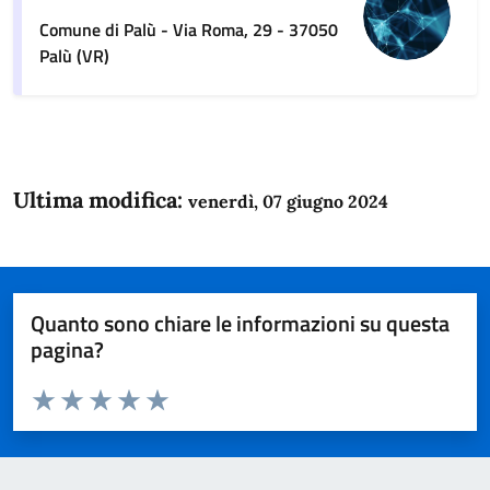
Comune di Palù - Via Roma, 29 - 37050
Palù (VR)
Ultima modifica:
venerdì, 07 giugno 2024
Quanto sono chiare le informazioni su questa
pagina?
Valuta da 1 a 5 stelle la pagina
Domanda
Valuta 1 stelle su 5
Valuta 2 stelle su 5
Valuta 3 stelle su 5
Valuta 4 stelle su 5
Valuta 5 stelle su 5