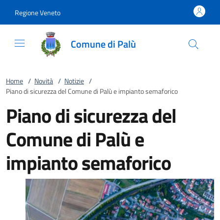
Vai al contenuto
accedi al menu
footer.enter
Regione Veneto
Comune di Palù
Home
/
Novità
/
Notizie
/
Piano di sicurezza del Comune di Palù e impianto semaforico
Piano di sicurezza del
Comune di Palù e
impianto semaforico