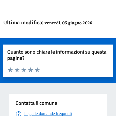
Ultima modifica:
venerdì, 05 giugno 2026
Quanto sono chiare le informazioni su questa
pagina?
Valuta da 1 a 5 stelle la pagina
Domanda
Valuta 1 stelle su 5
Valuta 2 stelle su 5
Valuta 3 stelle su 5
Valuta 4 stelle su 5
Valuta 5 stelle su 5
Contatta il comune
Leggi le domande frequenti