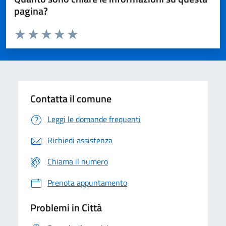
pagina?
Valuta da 1 a 5 stelle la pagina
Domanda
Valuta 1 stelle su 5
Valuta 2 stelle su 5
Valuta 3 stelle su 5
Valuta 4 stelle su 5
Valuta 5 stelle su 5
Contatta il comune
Leggi le domande frequenti
Richiedi assistenza
Chiama il numero
Prenota appuntamento
Problemi in Città